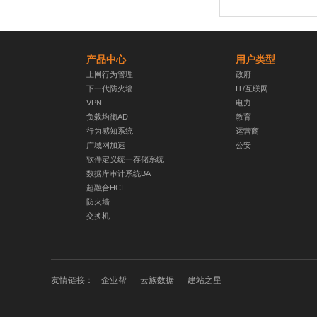
产品中心
用户类型
上网行为管理
政府
下一代防火墙
IT/互联网
VPN
电力
负载均衡AD
教育
行为感知系统
运营商
广域网加速
公安
软件定义统一存储系统
数据库审计系统BA
超融合HCI
防火墙
交换机
友情链接：
企业帮
云族数据
建站之星