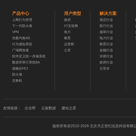
产品中心
用户类型
解决方案
上网行为管理
政府
酒店行业
下一代防火墙
IT/互联网
医疗行业
VPN
电力
烟草行业
负载均衡AD
教育
电力行业
行为感知系统
运营商
教育行业
广域网加速
公安
金融行业
软件定义统一存储系统
涉密行业
数据库审计系统BA
政府行业
超融合HCI
云安全
防火墙
交换机
友情链接：
企业帮
云族数据
建站之星
版权所有
@2010-2026 北京天正世纪信息科技有