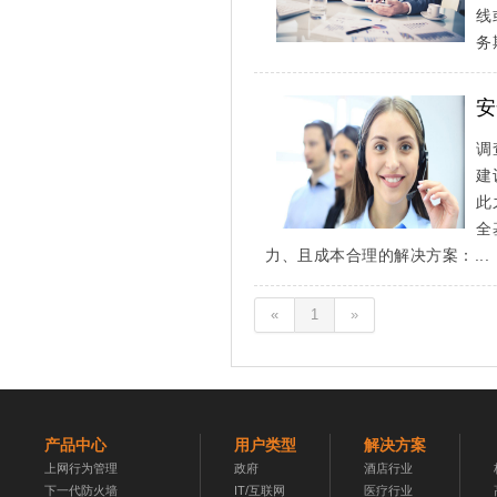
线
务
安
调
建
此
全
力、且成本合理的解决方案：...
«
1
»
产品中心
用户类型
解决方案
上网行为管理
政府
酒店行业
下一代防火墙
IT/互联网
医疗行业