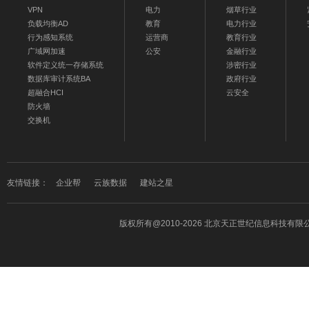
VPN
电力
烟草行业
负载均衡AD
教育
电力行业
行为感知系统
运营商
教育行业
广域网加速
公安
金融行业
软件定义统一存储系统
涉密行业
数据库审计系统BA
政府行业
超融合HCI
云安全
防火墙
交换机
友情链接：
企业帮
云族数据
建站之星
版权所有
@2010-2026 北京天正世纪信息科技有