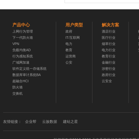
产品中心
用户类型
解决方案
上网行为管理
政府
酒店行业
下一代防火墙
IT/互联网
医疗行业
VPN
电力
烟草行业
负载均衡AD
教育
电力行业
行为感知系统
运营商
教育行业
广域网加速
公安
金融行业
软件定义统一存储系统
涉密行业
数据库审计系统BA
政府行业
超融合HCI
云安全
防火墙
交换机
友情链接：
企业帮
云族数据
建站之星