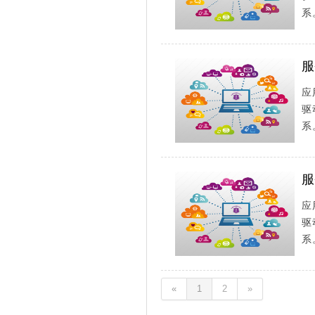
系
服
应
驱
系
服
应
驱
系
«
1
2
»